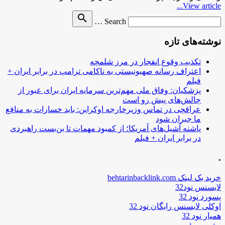
View article...
Search
search
Search …
for
نوشته‌های تازه
تکذیب وقوع انفجار در مرز شلمچه
اعتراف رسانه صهیونیستی به ناکامی ترامپ در برابر ایران +
فیلم
پزشکیان: وفاق ملی مهم‌ترین سرمایه ایران برای عبور از
چالش‌های پیش رو است
عراقچی در تماس وزیرخارجه اوکراین: باید خسارات به منافع
ما جبران شود
پاشنه آشیل‌های آمریکا؛ از کمبود مهمات تا بن‌بست راهبردی
در برابر ایران + فیلم
.
خرید بک لینک behtarinbacklink.com
لایسنس نود32
پسورد نود 32
اوکلی لایسنس رایگان نود 32
همیار نود 32