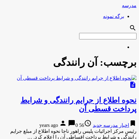
مدرسه
برگه نمونه
search
برچسب:
آن رانندگی
description
نحوه اطلاع از جرایم رانندگی و شرایط
پرداخت قسطی آن
person
chat_bubble
access_time
bookmark
اخبار مدرسه جدید
56 years ago
0
رئیس مرکز اجرائیات پلیس راهور ناجا نحوه اطلاع از مبلغ جرایم
رانندگی و شرایط پرداخت اقساطی آن را اعلام کرد. …