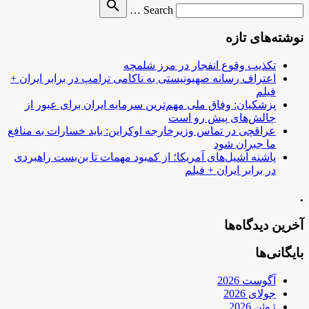
Search
search
Search …
for
نوشته‌های تازه
تکذیب وقوع انفجار در مرز شلمچه
اعتراف رسانه صهیونیستی به ناکامی ترامپ در برابر ایران +
فیلم
پزشکیان: وفاق ملی مهم‌ترین سرمایه ایران برای عبور از
چالش‌های پیش رو است
عراقچی در تماس وزیرخارجه اوکراین: باید خسارات به منافع
ما جبران شود
پاشنه آشیل‌های آمریکا؛ از کمبود مهمات تا بن‌بست راهبردی
در برابر ایران + فیلم
.
آخرین دیدگاه‌ها
بایگانی‌ها
آگوست 2026
جولای 2026
ژوئن 2026