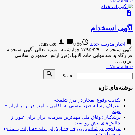
View article...
description
آگهی استخدام
person
chat_bubble
access_time
bookmark
اخبار مدرسه جدید
56 years ago
0
آگهی استخدام ۱۳۹۵/۴/۹ چهارشنبه بسمه تعالی آگهی استخدام
قرارگاه پدافند هوایی خاتم الانبیاء(ص) ارتش جمهوری اسلامی
ایران، …
View article...
Search
search
Search …
for
نوشته‌های تازه
تکذیب وقوع انفجار در مرز شلمچه
اعتراف رسانه صهیونیستی به ناکامی ترامپ در برابر ایران +
فیلم
پزشکیان: وفاق ملی مهم‌ترین سرمایه ایران برای عبور از
چالش‌های پیش رو است
عراقچی در تماس وزیرخارجه اوکراین: باید خسارات به منافع
ما جبران شود