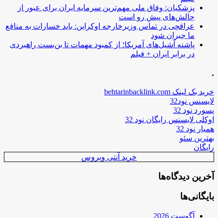
پزشکیان: وفاق ملی مهم‌ترین سرمایه ایران برای عبور از
چالش‌های پیش رو است
عراقچی در تماس وزیرخارجه اوکراین: باید خسارات به منافع
ما جبران شود
پاشنه آشیل‌های آمریکا؛ از کمبود مهمات تا بن‌بست راهبردی
در برابر ایران + فیلم
.
خرید بک لینک behtarinbacklink.com
لایسنس نود32
پسورد نود 32
اوکلی لایسنس رایگان نود 32
همیار نود 32
بهترین سئو
رایگان
خرید آنتی ویروس
آخرین دیدگاه‌ها
بایگانی‌ها
آگوست 2026