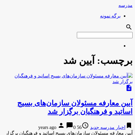
مدرسه
برگه نمونه
search
برچسب:
آیین شد
description
آیین معارفه مسئولان سازمان‌های بسیج
اساتید و فرهنگیان برگزار شد
person
chat_bubble
access_time
bookmark
اخبار مدرسه جدید
56 years ago
0
آیین معارفه مسئولان سازمان‌های بسیج اساتید و فرهنگیان برگزار