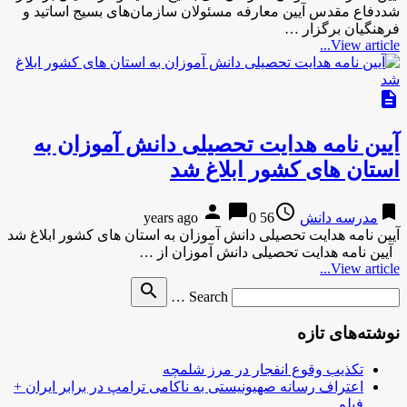
شددفاع مقدس آیین معارفه مسئولان سازمان‌های بسیج اساتید و
فرهنگیان برگزار …
View article...
description
آیین نامه هدایت تحصیلی دانش آموزان به
استان های كشور ابلاغ شد
person
chat_bubble
access_time
bookmark
مدرسه دانش
56 years ago
0
آیین نامه هدایت تحصیلی دانش آموزان به استان های كشور ابلاغ شد
آیین نامه هدایت تحصیلی دانش آموزان از …
View article...
Search
search
Search …
for
نوشته‌های تازه
تکذیب وقوع انفجار در مرز شلمچه
اعتراف رسانه صهیونیستی به ناکامی ترامپ در برابر ایران +
فیلم