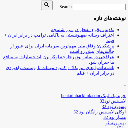
Search
search
Search …
for
نوشته‌های تازه
تکذیب وقوع انفجار در مرز شلمچه
اعتراف رسانه صهیونیستی به ناکامی ترامپ در برابر ایران +
فیلم
پزشکیان: وفاق ملی مهم‌ترین سرمایه ایران برای عبور از
چالش‌های پیش رو است
عراقچی در تماس وزیرخارجه اوکراین: باید خسارات به منافع
ما جبران شود
پاشنه آشیل‌های آمریکا؛ از کمبود مهمات تا بن‌بست راهبردی
در برابر ایران + فیلم
.
خرید بک لینک behtarinbacklink.com
لایسنس نود32
پسورد نود 32
اوکلی لایسنس رایگان نود 32
همیار نود 32
بهترین سئو