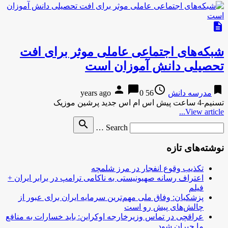
description
شبکه‌های اجتماعی عاملی موثر برای افت
تحصیلی دانش آموزان است
person
chat_bubble
access_time
bookmark
مدرسه دانش
56 years ago
0
تسنیم-4 ساعت پیش اس ام اس جدید پرشین موزیک
View article...
Search
search
Search …
for
نوشته‌های تازه
تکذیب وقوع انفجار در مرز شلمچه
اعتراف رسانه صهیونیستی به ناکامی ترامپ در برابر ایران +
فیلم
پزشکیان: وفاق ملی مهم‌ترین سرمایه ایران برای عبور از
چالش‌های پیش رو است
عراقچی در تماس وزیرخارجه اوکراین: باید خسارات به منافع
ما جبران شود