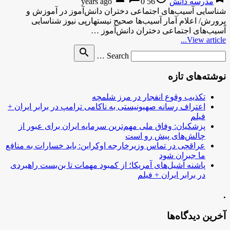
مدرسه دانش
56 years ago
0
شناسایی آسیب‌های اجتماعی دختران دانش‌آموز در آموزش و
پرورش/ اعلام آمار آسیب‌ها صحیح نیستهارپی نیوز شناسایی
آسیب‌های اجتماعی دختران دانش‌آموز …
View article...
Search
search
Search …
for
نوشته‌های تازه
تکذیب وقوع انفجار در مرز شلمچه
اعتراف رسانه صهیونیستی به ناکامی ترامپ در برابر ایران +
فیلم
پزشکیان: وفاق ملی مهم‌ترین سرمایه ایران برای عبور از
چالش‌های پیش رو است
عراقچی در تماس وزیرخارجه اوکراین: باید خسارات به منافع
ما جبران شود
پاشنه آشیل‌های آمریکا؛ از کمبود مهمات تا بن‌بست راهبردی
در برابر ایران + فیلم
.
آخرین دیدگاه‌ها