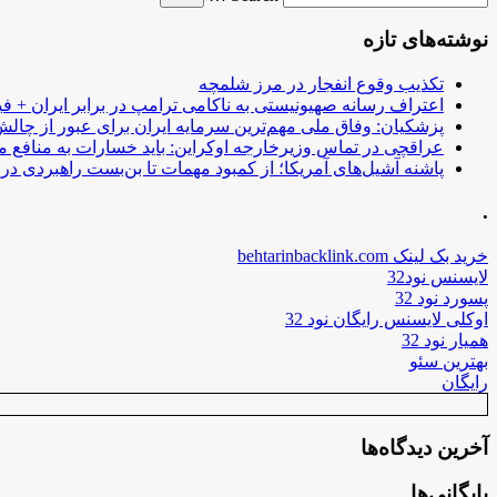
نوشته‌های تازه
تکذیب وقوع انفجار در مرز شلمچه
اعتراف رسانه صهیونیستی به ناکامی ترامپ در برابر ایران + فی
پزشکیان: وفاق ملی مهم‌ترین سرمایه ایران برای عبور از چا
عراقچی در تماس وزیرخارجه اوکراین: باید خسارات به منافع م
پاشنه آشیل‌های آمریکا؛ از کمبود مهمات تا بن‌بست راهبردی در ب
.
خرید بک لینک behtarinbacklink.com
لایسنس نود32
پسورد نود 32
اوکلی لایسنس رایگان نود 32
همیار نود 32
بهترین سئو
رایگان
آخرین دیدگاه‌ها
بایگانی‌ها