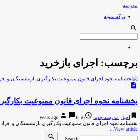
مدرسه
برگه نمونه
search
برچسب:
اجرای بازخرید
description
بخشنامه نحوه اجرای قانون ممنوعیت بکارگیری
person
chat_bubble
access_time
bookmark
اخبار مدرسه جدید
56 years ago
0
بخشنامه نحوه اجرای قانون ممنوعیت بکارگیری بازنشستگان و افراد
View article...
Search
search
Search …
for