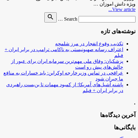
ویژه دانش اموزان …
View article...
Search
search
Search …
for
نوشته‌های تازه
تکذیب وقوع انفجار در مرز شلمچه
اعتراف رسانه صهیونیستی به ناکامی ترامپ در برابر ایران +
فیلم
پزشکیان: وفاق ملی مهم‌ترین سرمایه ایران برای عبور از
چالش‌های پیش رو است
عراقچی در تماس وزیرخارجه اوکراین: باید خسارات به منافع
ما جبران شود
پاشنه آشیل‌های آمریکا؛ از کمبود مهمات تا بن‌بست راهبردی
در برابر ایران + فیلم
.
آخرین دیدگاه‌ها
بایگانی‌ها