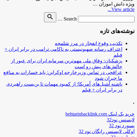
ویژه دانش اموزان …
View article...
Search
search
Search …
for
نوشته‌های تازه
تکذیب وقوع انفجار در مرز شلمچه
اعتراف رسانه صهیونیستی به ناکامی ترامپ در برابر ایران +
فیلم
پزشکیان: وفاق ملی مهم‌ترین سرمایه ایران برای عبور از
چالش‌های پیش رو است
عراقچی در تماس وزیرخارجه اوکراین: باید خسارات به منافع
ما جبران شود
پاشنه آشیل‌های آمریکا؛ از کمبود مهمات تا بن‌بست راهبردی
در برابر ایران + فیلم
.
خرید بک لینک behtarinbacklink.com
لایسنس نود32
پسورد نود 32
اوکلی لایسنس رایگان نود 32