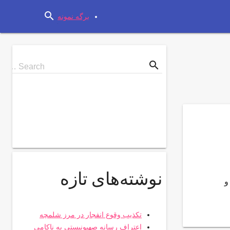
search
برگه نمونه
search
Search
Search …
for
نوشته‌های تازه
و
تکذیب وقوع انفجار در مرز شلمچه
اعتراف رسانه صهیونیستی به ناکامی