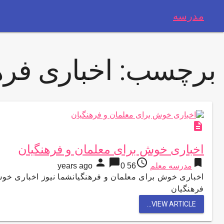
مدرسه
برچسب:
اخباری فره
description
اخباری خوش برای معلمان و فرهنگیان
person
chat_bubble
access_time
bookmark
مدرسه معلم
56 years ago
0
اخباری خوش برای معلمان و فرهنگیانشما نیوز اخباری خو
فرهنگیان
VIEW ARTICLE...