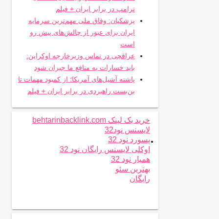
ترامپ در برابر ایران + فیلم
پزشکیان: وفاق ملی مهم‌ترین سرمایه
ایران برای عبور از چالش‌های پیش رو
است
عراقچی در تماس وزیرخارجه اوکراین:
باید خسارات به منافع ما جبران شود
پاشنه آشیل‌های آمریکا؛ از کمبود مهمات تا
بن‌بست راهبردی در برابر ایران + فیلم
خرید بک لینک behtarinbacklink.com
لایسنس نود32
.
پسورد نود 32
اوکلی لایسنس رایگان نود 32
همیار نود 32
بهترین سئو
رایگان