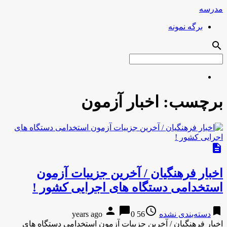
مدرسه
برگه نمونه
search
برچسب:
اخبار آزمون
description
اخبار فرهنگیان / آخرین جزییات آزمون
استخدامی دستگاه های اجرایی کشور !
person
chat_bubble
access_time
bookmark
دسته‌بندی نشده
56 years ago
0
اخبار فرهنگیان / آخرین جزییات آزمون استخدامی دستگاه های