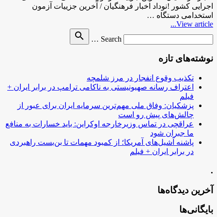
اجرایی کشور !نوداد اخبار فرهنگیان / آخرین جزییات آزمون
استخدامی دستگاه …
View article...
Search
search
Search …
for
نوشته‌های تازه
تکذیب وقوع انفجار در مرز شلمچه
اعتراف رسانه صهیونیستی به ناکامی ترامپ در برابر ایران +
فیلم
پزشکیان: وفاق ملی مهم‌ترین سرمایه ایران برای عبور از
چالش‌های پیش رو است
عراقچی در تماس وزیرخارجه اوکراین: باید خسارات به منافع
ما جبران شود
پاشنه آشیل‌های آمریکا؛ از کمبود مهمات تا بن‌بست راهبردی
در برابر ایران + فیلم
.
آخرین دیدگاه‌ها
بایگانی‌ها