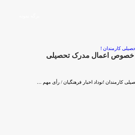
برگه نمونه
 در خصوص اعمال مدرک تحصیلی
لی کارمندان !نوداد اخبار فرهنگیان / رأی مهم …