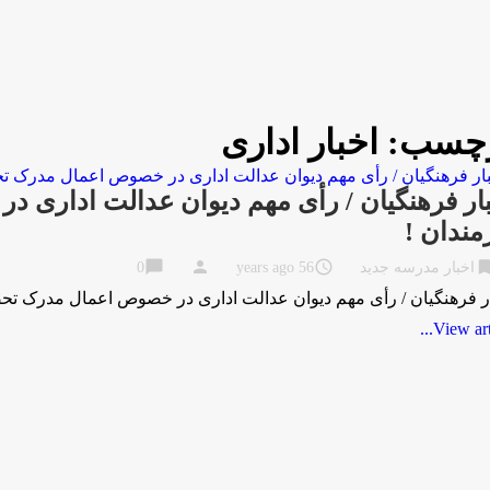
چسب:
اخبار اداری
ار فرهنگیان / رأی مهم دیوان عدالت اداری
مندان !
chat_bubble
person
access_time
bookma
اخبار مدرسه جدید
56 years ago
0
ر فرهنگیان / رأی مهم دیوان عدالت اداری در خصوص اعمال مدرک تحصی
View artic