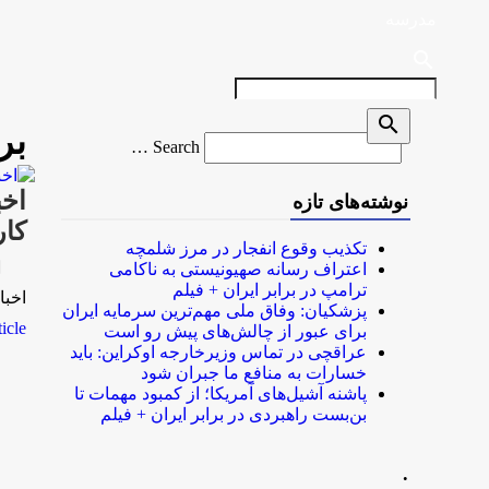
مدرسه
search
search
بر
Search
Search …
for
اخب
نوشته‌های تازه
کار
تکذیب وقوع انفجار در مرز شلمچه
rk
اعتراف رسانه صهیونیستی به ناکامی
ترامپ در برابر ایران + فیلم
اخبا
پزشکیان: وفاق ملی مهم‌ترین سرمایه ایران
le...
برای عبور از چالش‌های پیش رو است
عراقچی در تماس وزیرخارجه اوکراین: باید
خسارات به منافع ما جبران شود
پاشنه آشیل‌های آمریکا؛ از کمبود مهمات تا
بن‌بست راهبردی در برابر ایران + فیلم
.