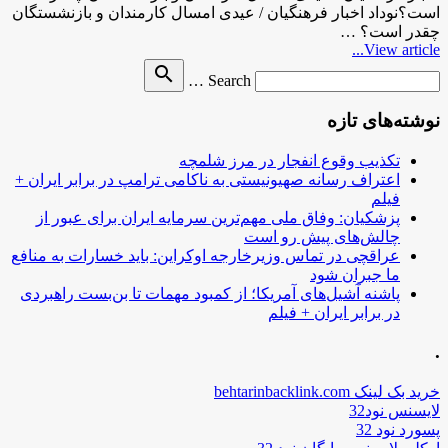
است؟نوداد اخبار فرهنگیان / عیدی امسال کارمندان و بازنشستگان
چقدر است؟ …
View article...
Search
search
Search …
for
نوشته‌های تازه
تکذیب وقوع انفجار در مرز شلمچه
اعتراف رسانه صهیونیستی به ناکامی ترامپ در برابر ایران +
فیلم
پزشکیان: وفاق ملی مهم‌ترین سرمایه ایران برای عبور از
چالش‌های پیش رو است
عراقچی در تماس وزیرخارجه اوکراین: باید خسارات به منافع
ما جبران شود
پاشنه آشیل‌های آمریکا؛ از کمبود مهمات تا بن‌بست راهبردی
در برابر ایران + فیلم
.
خرید بک لینک behtarinbacklink.com
لایسنس نود32
پسورد نود 32