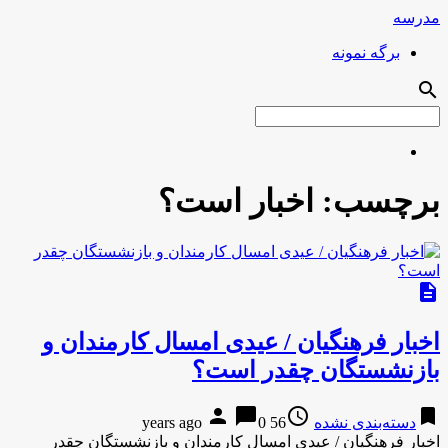
مدرسه
برگه نمونه
search
برچسب:
اخبار است؟
description
اخبار فرهنگیان / عیدی امسال کارمندان و
بازنشستگان چقدر است؟
person
chat_bubble
access_time
bookmark
دسته‌بندی نشده
56 years ago
0
اخبار فرهنگیان / عیدی امسال کارمندان و بازنشستگان چقدر