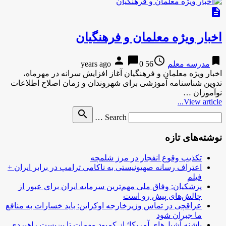
description
اخبار ويژه معلمان و فرهنگيان
person
chat_bubble
access_time
bookmark
مدرسه معلم
56 years ago
0
اخبار ويژه معلمان و فرهنگيان آغاز افزایش سرانه در مهرماه،
تدوین شناسنامه آموزشی برای شهروندان و زمان اصلاح اطلاعات
نوآموزان …
View article...
Search
search
Search …
for
نوشته‌های تازه
تکذیب وقوع انفجار در مرز شلمچه
اعتراف رسانه صهیونیستی به ناکامی ترامپ در برابر ایران +
فیلم
پزشکیان: وفاق ملی مهم‌ترین سرمایه ایران برای عبور از
چالش‌های پیش رو است
عراقچی در تماس وزیرخارجه اوکراین: باید خسارات به منافع
ما جبران شود
پاشنه آشیل‌های آمریکا؛ از کمبود مهمات تا بن‌بست راهبردی