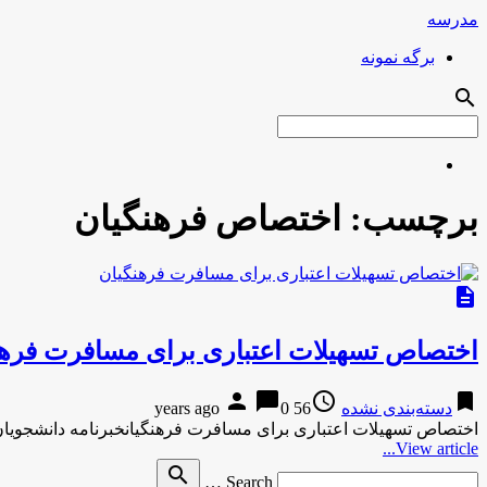
مدرسه
برگه نمونه
search
برچسب:
اختصاص فرهنگیان
description
اختصاص تسهیلات اعتباری برای مسافرت فرهن
person
chat_bubble
access_time
bookmark
دسته‌بندی نشده
56 years ago
0
اختصاص تسهیلات اعتباری برای مسافرت فرهنگیانخبرنامه دانشجویا
View article...
Search
search
Search …
for