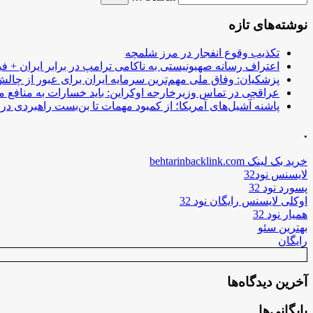
نوشته‌های تازه
تکذیب وقوع انفجار در مرز شلمچه
اعتراف رسانه صهیونیستی به ناکامی ترامپ در برابر ایران + فی
پزشکیان: وفاق ملی مهم‌ترین سرمایه ایران برای عبور از چا
عراقچی در تماس وزیرخارجه اوکراین: باید خسارات به منافع م
پاشنه آشیل‌های آمریکا؛ از کمبود مهمات تا بن‌بست راهبردی در ب
.
خرید بک لینک behtarinbacklink.com
لایسنس نود32
پسورد نود 32
اوکلی لایسنس رایگان نود 32
همیار نود 32
بهترین سئو
رایگان
آخرین دیدگاه‌ها
بایگانی‌ها