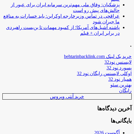
پزشکیان: وفاق ملی مهم‌ترین سرمایه ایران برای عبور از
چالش‌های پیش رو است
عراقچی در تماس وزیرخارجه اوکراین: باید خسارات به منافع
ما جبران شود
پاشنه آشیل‌های آمریکا؛ از کمبود مهمات تا بن‌بست راهبردی
در برابر ایران + فیلم
.
خرید بک لینک behtarinbacklink.com
لایسنس نود32
پسورد نود 32
اوکلی لایسنس رایگان نود 32
همیار نود 32
بهترین سئو
رایگان
خرید آنتی ویروس
آخرین دیدگاه‌ها
بایگانی‌ها
آگوست 2026