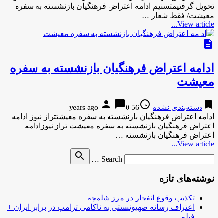
تحویل گرفتیمتسنیم ادامه اعتراض فرهنگیان بازنشسته به سفره
معیشت/ فقط شعار …
View article...
description
ادامه اعتراض فرهنگیان بازنشسته به سفره
معیشت
person
chat_bubble
access_time
bookmark
دسته‌بندی نشده
56 years ago
0
ادامه اعتراض فرهنگیان بازنشسته به سفره معیشتتراز نیوز ادامه
اعتراض فرهنگیان بازنشسته به سفره معیشت تراز نیوزادامه
اعتراض فرهنگیان بازنشسته …
View article...
Search
search
Search …
for
نوشته‌های تازه
تکذیب وقوع انفجار در مرز شلمچه
اعتراف رسانه صهیونیستی به ناکامی ترامپ در برابر ایران +
فیلم