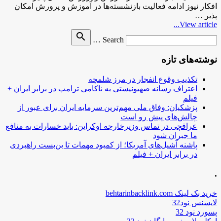
افکار نیوز ادامه فعالیت بازنشسته‌ها در آموزش و پرورش امکان
پذیر …
View article...
Search
search
Search …
for
نوشته‌های تازه
تکذیب وقوع انفجار در مرز شلمچه
اعتراف رسانه صهیونیستی به ناکامی ترامپ در برابر ایران +
فیلم
پزشکیان: وفاق ملی مهم‌ترین سرمایه ایران برای عبور از
چالش‌های پیش رو است
عراقچی در تماس وزیرخارجه اوکراین: باید خسارات به منافع
ما جبران شود
پاشنه آشیل‌های آمریکا؛ از کمبود مهمات تا بن‌بست راهبردی
در برابر ایران + فیلم
.
خرید بک لینک behtarinbacklink.com
لایسنس نود32
پسورد نود 32