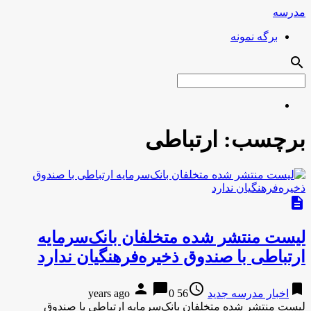
مدرسه
برگه نمونه
search
برچسب:
ارتباطی
description
لیست منتشر شده متخلفان بانک‌سرمایه
ارتباطی با صندوق ذخیره‌فرهنگیان ندارد
person
chat_bubble
access_time
bookmark
اخبار مدرسه جدید
56 years ago
0
لیست منتشر شده متخلفان بانک‌سرمایه ارتباطی با صندوق