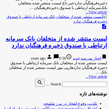
ذخیره‌فرهنگیان نداردخبر داغ لیست منتشر شده متخلفان
بانک‌سرمایه ارتباطی با صندوق ذخیره‌فرهنگیان …
View article...
description
لیست منتشر شده از متخلفان بانک‌ سرمایه
ارتباطی با صندوق ذخیره‌ فرهنگیان ندارد
person
chat_bubble
access_time
bookmark
اخبار مدرسه جدید
56 years ago
0
لیست منتشر شده از متخلفان بانک‌ سرمایه ارتباطی با صندوق
ذخیره‌ فرهنگیان نداردهارپی نیوز لیست منتشر شده از متخلفان
بانک‌ …
View article...
Search
search
Search …
for
نوشته‌های تازه
تکذیب وقوع انفجار در مرز شلمچه
اعتراف رسانه صهیونیستی به ناکامی ترامپ در برابر ایران +