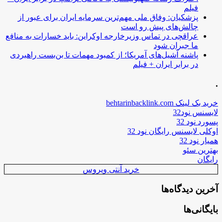
فیلم
پزشکیان: وفاق ملی مهم‌ترین سرمایه ایران برای عبور از
چالش‌های پیش رو است
عراقچی در تماس وزیرخارجه اوکراین: باید خسارات به منافع
ما جبران شود
پاشنه آشیل‌های آمریکا؛ از کمبود مهمات تا بن‌بست راهبردی
در برابر ایران + فیلم
.
خرید بک لینک behtarinbacklink.com
لایسنس نود32
پسورد نود 32
اوکلی لایسنس رایگان نود 32
همیار نود 32
بهترین سئو
رایگان
خرید آنتی ویروس
آخرین دیدگاه‌ها
بایگانی‌ها