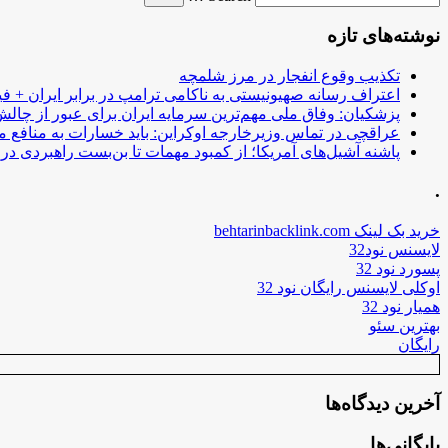
نوشته‌های تازه
تکذیب وقوع انفجار در مرز شلمچه
اعتراف رسانه صهیونیستی به ناکامی ترامپ در برابر ایران + فی
پزشکیان: وفاق ملی مهم‌ترین سرمایه ایران برای عبور از چا
عراقچی در تماس وزیرخارجه اوکراین: باید خسارات به منافع م
پاشنه آشیل‌های آمریکا؛ از کمبود مهمات تا بن‌بست راهبردی در ب
.
خرید بک لینک behtarinbacklink.com
لایسنس نود32
پسورد نود 32
اوکلی لایسنس رایگان نود 32
همیار نود 32
بهترین سئو
رایگان
آخرین دیدگاه‌ها
بایگانی‌ها