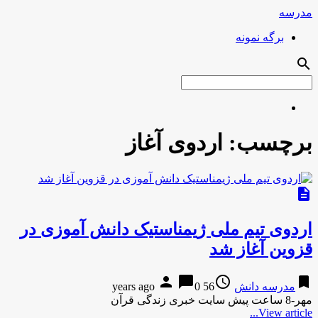
مدرسه
برگه نمونه
search
برچسب:
اردوی آغاز
description
اردوی تیم ملی ژیمناستیک دانش آموزی در
قزوین آغاز شد
person
chat_bubble
access_time
bookmark
مدرسه دانش
56 years ago
0
مهر-8 ساعت پیش سایت خبری زندگی قرآن
View article...