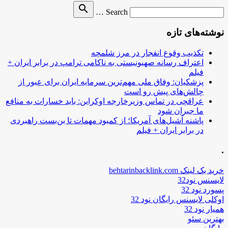
Search
search
Search …
for
نوشته‌های تازه
تکذیب وقوع انفجار در مرز شلمچه
اعتراف رسانه صهیونیستی به ناکامی ترامپ در برابر ایران +
فیلم
پزشکیان: وفاق ملی مهم‌ترین سرمایه ایران برای عبور از
چالش‌های پیش رو است
عراقچی در تماس وزیرخارجه اوکراین: باید خسارات به منافع
ما جبران شود
پاشنه آشیل‌های آمریکا؛ از کمبود مهمات تا بن‌بست راهبردی
در برابر ایران + فیلم
.
خرید بک لینک behtarinbacklink.com
لایسنس نود32
پسورد نود 32
اوکلی لایسنس رایگان نود 32
همیار نود 32
بهترین سئو