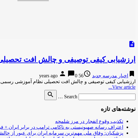
description
ارزشیابی کیفی توصیفی و چالش افت تحصیلی
person
chat_bubble
access_time
bookmark
اخبار مدرسه جدید
56 years ago
0
ارزشیابی کیفی توصیفی و چالش افت تحصیلی نظام آموزشی رسمی دار
View article...
Search
search
Search …
for
نوشته‌های تازه
تکذیب وقوع انفجار در مرز شلمچه
اعتراف رسانه صهیونیستی به ناکامی ترامپ در برابر ایران + فی
پزشکیان: وفاق ملی مهم‌ترین سرمایه ایران برای عبور از چا