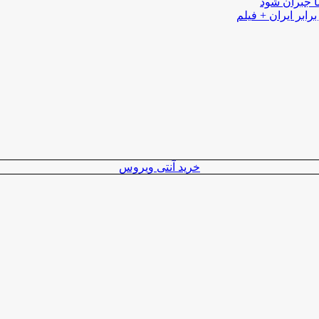
ا جبران شود
رابر ایران + فیلم
خرید آنتی ویروس