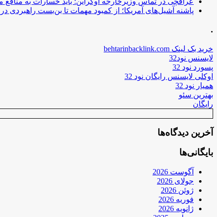
عراقچی در تماس وزیرخارجه اوکراین: باید خسارات به منافع م
پاشنه آشیل‌های آمریکا؛ از کمبود مهمات تا بن‌بست راهبردی در ب
.
خرید بک لینک behtarinbacklink.com
لایسنس نود32
پسورد نود 32
اوکلی لایسنس رایگان نود 32
همیار نود 32
بهترین سئو
رایگان
آخرین دیدگاه‌ها
بایگانی‌ها
آگوست 2026
جولای 2026
ژوئن 2026
فوریه 2026
ژانویه 2026