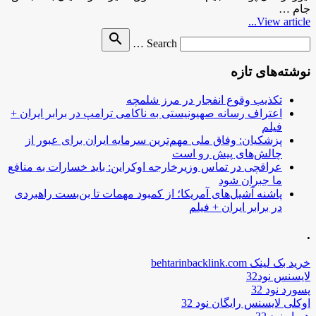
جام …
View article...
Search
search
Search …
for
نوشته‌های تازه
تکذیب وقوع انفجار در مرز شلمچه
اعتراف رسانه صهیونیستی به ناکامی ترامپ در برابر ایران +
فیلم
پزشکیان: وفاق ملی مهم‌ترین سرمایه ایران برای عبور از
چالش‌های پیش رو است
عراقچی در تماس وزیرخارجه اوکراین: باید خسارات به منافع
ما جبران شود
پاشنه آشیل‌های آمریکا؛ از کمبود مهمات تا بن‌بست راهبردی
در برابر ایران + فیلم
.
خرید بک لینک behtarinbacklink.com
لایسنس نود32
پسورد نود 32
اوکلی لایسنس رایگان نود 32