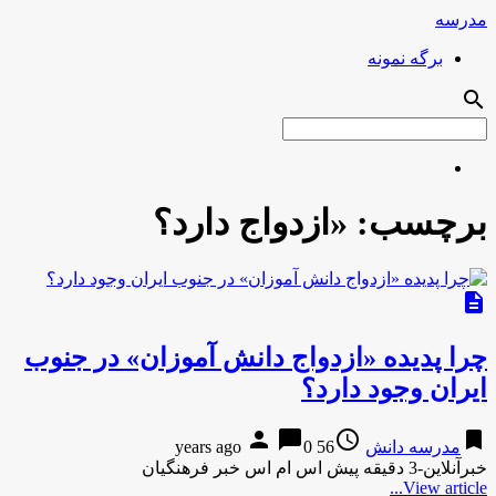
مدرسه
برگه نمونه
search
برچسب:
«ازدواج دارد؟
description
چرا پدیده «ازدواج دانش آموزان» در جنوب
ایران وجود دارد؟
person
chat_bubble
access_time
bookmark
مدرسه دانش
56 years ago
0
خبرآنلاین-3 دقیقه پیش اس ام اس خبر فرهنگیان
View article...