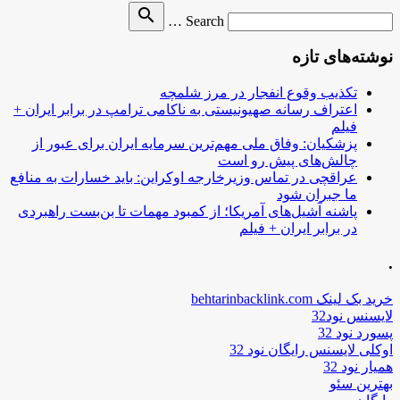
Search
search
Search …
for
نوشته‌های تازه
تکذیب وقوع انفجار در مرز شلمچه
اعتراف رسانه صهیونیستی به ناکامی ترامپ در برابر ایران +
فیلم
پزشکیان: وفاق ملی مهم‌ترین سرمایه ایران برای عبور از
چالش‌های پیش رو است
عراقچی در تماس وزیرخارجه اوکراین: باید خسارات به منافع
ما جبران شود
پاشنه آشیل‌های آمریکا؛ از کمبود مهمات تا بن‌بست راهبردی
در برابر ایران + فیلم
.
خرید بک لینک behtarinbacklink.com
لایسنس نود32
پسورد نود 32
اوکلی لایسنس رایگان نود 32
همیار نود 32
بهترین سئو