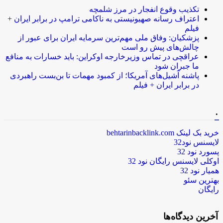
تکذیب وقوع انفجار در مرز شلمچه
اعتراف رسانه صهیونیستی به ناکامی ترامپ در برابر ایران +
فیلم
پزشکیان: وفاق ملی مهم‌ترین سرمایه ایران برای عبور از
چالش‌های پیش رو است
عراقچی در تماس وزیرخارجه اوکراین: باید خسارات به منافع
ما جبران شود
پاشنه آشیل‌های آمریکا؛ از کمبود مهمات تا بن‌بست راهبردی
در برابر ایران + فیلم
.
خرید بک لینک behtarinbacklink.com
لایسنس نود32
پسورد نود 32
اوکلی لایسنس رایگان نود 32
همیار نود 32
بهترین سئو
رایگان
آخرین دیدگاه‌ها