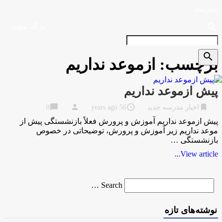
مدرسه
search
برگه نمونه
search
برچسب:
ازموعد نداریم
پیش ازموعد نداریم
chat_bubble
person
access_time
bookmark
اخبار مدرسه جدید
56 years ago
0
پیش ازموعد نداریم آموزش و پرورش فعلاً بازنشستگی پیش از
موعد نداریم زیر آموزش و پرورش، توضیحاتی در خصوص
بازنشستگی …
View article...
Search
Search …
for
نوشته‌های تازه