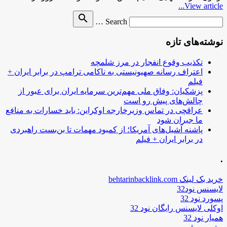
View article...
Search
search
Search …
for
نوشته‌های تازه
تکذیب وقوع انفجار در مرز شلمچه
اعتراف رسانه صهیونیستی به ناکامی ترامپ در برابر ایران +
فیلم
پزشکیان: وفاق ملی مهم‌ترین سرمایه ایران برای عبور از
چالش‌های پیش رو است
عراقچی در تماس وزیرخارجه اوکراین: باید خسارات به منافع
ما جبران شود
پاشنه آشیل‌های آمریکا؛ از کمبود مهمات تا بن‌بست راهبردی
در برابر ایران + فیلم
.
خرید بک لینک behtarinbacklink.com
لایسنس نود32
پسورد نود 32
اوکلی لایسنس رایگان نود 32
همیار نود 32