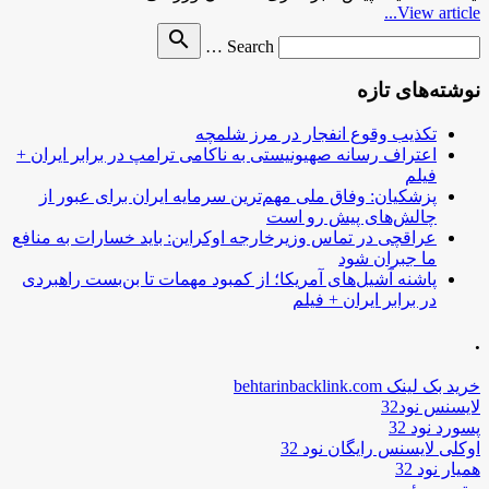
View article...
Search
search
Search …
for
نوشته‌های تازه
تکذیب وقوع انفجار در مرز شلمچه
اعتراف رسانه صهیونیستی به ناکامی ترامپ در برابر ایران +
فیلم
پزشکیان: وفاق ملی مهم‌ترین سرمایه ایران برای عبور از
چالش‌های پیش رو است
عراقچی در تماس وزیرخارجه اوکراین: باید خسارات به منافع
ما جبران شود
پاشنه آشیل‌های آمریکا؛ از کمبود مهمات تا بن‌بست راهبردی
در برابر ایران + فیلم
.
خرید بک لینک behtarinbacklink.com
لایسنس نود32
پسورد نود 32
اوکلی لایسنس رایگان نود 32
همیار نود 32