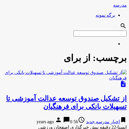
مدرسه
برگه نمونه
search
برچسب:
از برای
description
از تشکیل صندوق توسعه عدالت آموزشی تا
تسهیلات بانکی برای فرهنگیان
person
chat_bubble
access_time
bookmark
اخبار مدرسه جدید
56 years ago
0
ایسنا-22 دقیقه پیش خبرگذاری اصفحان ورزشی