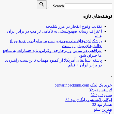
Search
search
Search …
for
نوشته‌های تازه
تکذیب وقوع انفجار در مرز شلمچه
اعتراف رسانه صهیونیستی به ناکامی ترامپ در برابر ایران +
فیلم
پزشکیان: وفاق ملی مهم‌ترین سرمایه ایران برای عبور از
چالش‌های پیش رو است
عراقچی در تماس وزیرخارجه اوکراین: باید خسارات به منافع
ما جبران شود
پاشنه آشیل‌های آمریکا؛ از کمبود مهمات تا بن‌بست راهبردی
در برابر ایران + فیلم
.
خرید بک لینک behtarinbacklink.com
لایسنس نود32
پسورد نود 32
اوکلی لایسنس رایگان نود 32
همیار نود 32
بهترین سئو