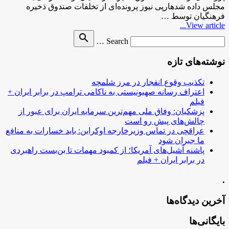
مجلس داده شدهارپی نیوز پرونده‌ای از تخلفات صندوق ذخیره
فرهنگیان توسط …
View article...
Search
search
Search …
for
نوشته‌های تازه
تکذیب وقوع انفجار در مرز شلمچه
اعتراف رسانه صهیونیستی به ناکامی ترامپ در برابر ایران +
فیلم
پزشکیان: وفاق ملی مهم‌ترین سرمایه ایران برای عبور از
چالش‌های پیش رو است
عراقچی در تماس وزیرخارجه اوکراین: باید خسارات به منافع
ما جبران شود
پاشنه آشیل‌های آمریکا؛ از کمبود مهمات تا بن‌بست راهبردی
در برابر ایران + فیلم
.
آخرین دیدگاه‌ها
بایگانی‌ها