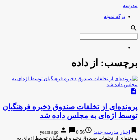
مدرسه
برگه نمونه
search
برچسب:
از داده
description
پرونده‌ای از تخلفات صندوق ذخیره فرهنگیان
توسط اژه‌ای به مجلس داده شد
person
chat_bubble
access_time
bookmark
اخبار مدرسه جدید
56 years ago
0
پرونده‌ای از تخلفات صندوق ذخیره فرهنگیان توسط اژه‌ای به