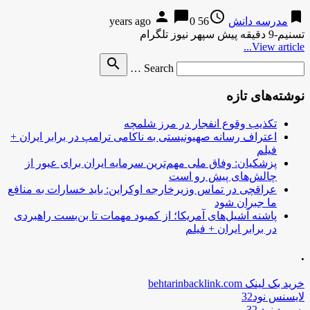
person
chat_bubble
access_time
bookmark
مدرسه دانش
56 years ago
0
تسنیم-9 دقیقه پیش سپهر نیوز تلگرام
View article...
Search
search
Search …
for
نوشته‌های تازه
تکذیب وقوع انفجار در مرز شلمچه
اعتراف رسانه صهیونیستی به ناکامی ترامپ در برابر ایران +
فیلم
پزشکیان: وفاق ملی مهم‌ترین سرمایه ایران برای عبور از
چالش‌های پیش رو است
عراقچی در تماس وزیرخارجه اوکراین: باید خسارات به منافع
ما جبران شود
پاشنه آشیل‌های آمریکا؛ از کمبود مهمات تا بن‌بست راهبردی
در برابر ایران + فیلم
.
خرید بک لینک behtarinbacklink.com
لایسنس نود32
پسورد نود 32