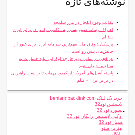
نوشته‌های تازه
تکذیب وقوع انفجار در مرز شلمچه
اعتراف رسانه صهیونیستی به ناکامی ترامپ در برابر ایران
+ فیلم
پزشکیان: وفاق ملی مهم‌ترین سرمایه ایران برای عبور از
چالش‌های پیش رو است
عراقچی در تماس وزیرخارجه اوکراین: باید خسارات به
منافع ما جبران شود
پاشنه آشیل‌های آمریکا؛ از کمبود مهمات تا بن‌بست راهبردی
در برابر ایران + فیلم
خرید بک لینک behtarinbacklink.com
لایسنس نود32
.
پسورد نود 32
اوکلی لایسنس رایگان نود 32
همیار نود 32
بهترین سئو
رایگان