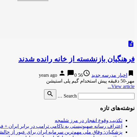
description
فرهنگیان بازنشسته از خانه رانده شدند
person
chat_bubble
access_time
bookmark
اخبار مدرسه جدید
56 years ago
0
مهر-50 دقیقه پیش استخدام گیم پلی استیشن
View article...
Search
search
Search …
for
نوشته‌های تازه
تکذیب وقوع انفجار در مرز شلمچه
اعتراف رسانه صهیونیستی به ناکامی ترامپ در برابر ایران + فی
پزشکیان: وفاق ملی مهم‌ترین سرمایه ایران برای عبور از چا