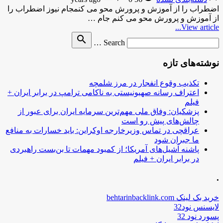
اضطراب را از آموزش و پرورش محو می کنمجام نیوز اضطراب را
از آموزش و پرورش محو می کنم جام …
View article...
Search
search
Search …
for
نوشته‌های تازه
تکذیب وقوع انفجار در مرز شلمچه
اعتراف رسانه صهیونیستی به ناکامی ترامپ در برابر ایران +
فیلم
پزشکیان: وفاق ملی مهم‌ترین سرمایه ایران برای عبور از
چالش‌های پیش رو است
عراقچی در تماس وزیرخارجه اوکراین: باید خسارات به منافع
ما جبران شود
پاشنه آشیل‌های آمریکا؛ از کمبود مهمات تا بن‌بست راهبردی
در برابر ایران + فیلم
.
خرید بک لینک behtarinbacklink.com
لایسنس نود32
پسورد نود 32