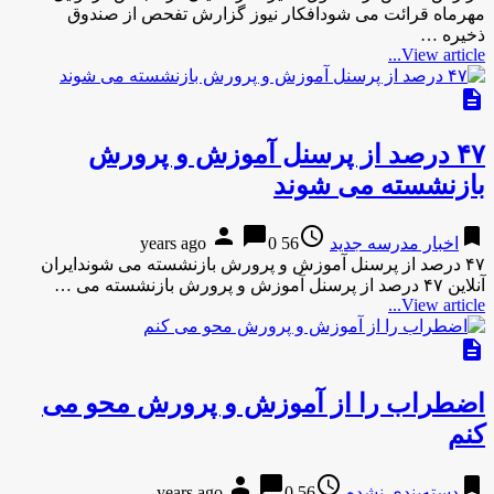
مهرماه قرائت می شودافکار نیوز گزارش تفحص از صندوق
ذخیره …
View article...
description
۴۷ درصد از پرسنل آموزش و پرورش
بازنشسته می شوند
person
chat_bubble
access_time
bookmark
اخبار مدرسه جدید
56 years ago
0
۴۷ درصد از پرسنل آموزش و پرورش بازنشسته می شوندایران
آنلاین ۴۷ درصد از پرسنل آموزش و پرورش بازنشسته می …
View article...
description
اضطراب را از آموزش و پرورش محو می
کنم
person
chat_bubble
access_time
bookmark
دسته‌بندی نشده
56 years ago
0