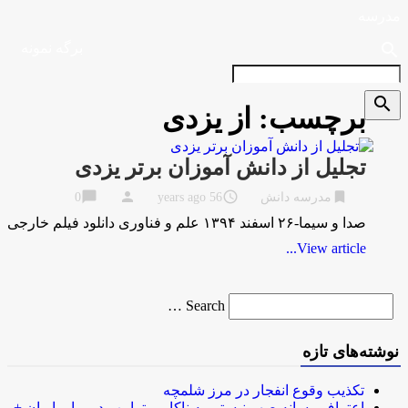
مدرسه
search
برگه نمونه
search
برچسب:
از یزدی
تجلیل از دانش آموزان برتر یزدی
chat_bubble
person
access_time
bookmark
مدرسه دانش
56 years ago
0
صدا و سیما-۲۶ اسفند ۱۳۹۴ علم و فناوری دانلود فیلم خارجی
View article...
Search
Search …
for
نوشته‌های تازه
تکذیب وقوع انفجار در مرز شلمچه
اعتراف رسانه صهیونیستی به ناکامی ترامپ در برابر ایران +