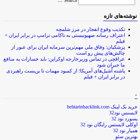
Search …
for
نوشته‌های تازه
تکذیب وقوع انفجار در مرز شلمچه
اعتراف رسانه صهیونیستی به ناکامی ترامپ در برابر ایران +
فیلم
پزشکیان: وفاق ملی مهم‌ترین سرمایه ایران برای عبور از
چالش‌های پیش رو است
عراقچی در تماس وزیرخارجه اوکراین: باید خسارات به منافع
ما جبران شود
پاشنه آشیل‌های آمریکا؛ از کمبود مهمات تا بن‌بست راهبردی
در برابر ایران + فیلم
.
خرید بک لینک behtarinbacklink.com
لایسنس نود32
پسورد نود 32
اوکلی لایسنس رایگان نود 32
همیار نود 32
بهترین سئو