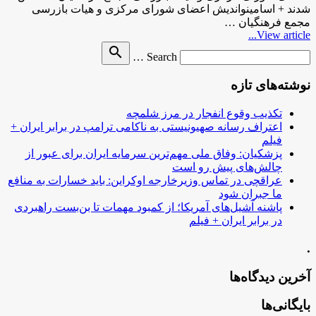
شدند + اسامینواندیش اعضای شورای‌ مرکزی و هیات بازرسی
مجمع فرهنگیان …
View article...
Search
search
Search …
for
نوشته‌های تازه
تکذیب وقوع انفجار در مرز شلمچه
اعتراف رسانه صهیونیستی به ناکامی ترامپ در برابر ایران +
فیلم
پزشکیان: وفاق ملی مهم‌ترین سرمایه ایران برای عبور از
چالش‌های پیش رو است
عراقچی در تماس وزیرخارجه اوکراین: باید خسارات به منافع
ما جبران شود
پاشنه آشیل‌های آمریکا؛ از کمبود مهمات تا بن‌بست راهبردی
در برابر ایران + فیلم
.
آخرین دیدگاه‌ها
بایگانی‌ها