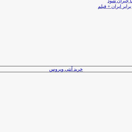
ا جبران شود
رابر ایران + فیلم
خرید آنتی ویروس