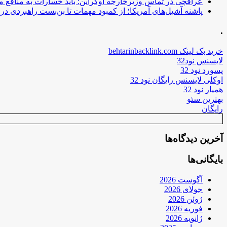
عراقچی در تماس وزیرخارجه اوکراین: باید خسارات به منافع م
پاشنه آشیل‌های آمریکا؛ از کمبود مهمات تا بن‌بست راهبردی در ب
.
خرید بک لینک behtarinbacklink.com
لایسنس نود32
پسورد نود 32
اوکلی لایسنس رایگان نود 32
همیار نود 32
بهترین سئو
رایگان
آخرین دیدگاه‌ها
بایگانی‌ها
آگوست 2026
جولای 2026
ژوئن 2026
فوریه 2026
ژانویه 2026