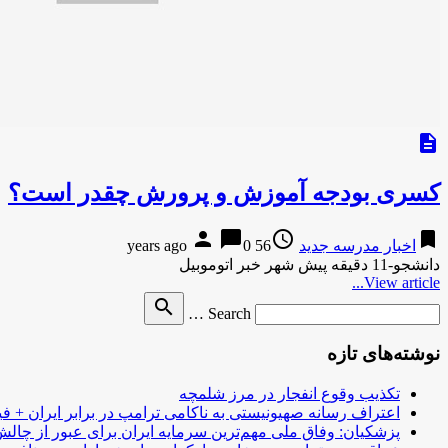
description
کسری بودجه آموزش و پرورش چقدر است؟
person
chat_bubble
access_time
bookmark
اخبار مدرسه جدید
56 years ago
0
دانشجو-11 دقیقه پیش شهر خبر اتوموبیل
View article...
Search
search
Search …
for
نوشته‌های تازه
تکذیب وقوع انفجار در مرز شلمچه
اعتراف رسانه صهیونیستی به ناکامی ترامپ در برابر ایران + فی
پزشکیان: وفاق ملی مهم‌ترین سرمایه ایران برای عبور از چا