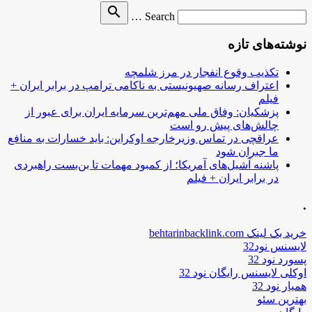
Search
search
Search …
for
نوشته‌های تازه
تکذیب وقوع انفجار در مرز شلمچه
اعتراف رسانه صهیونیستی به ناکامی ترامپ در برابر ایران +
فیلم
پزشکیان: وفاق ملی مهم‌ترین سرمایه ایران برای عبور از
چالش‌های پیش رو است
عراقچی در تماس وزیرخارجه اوکراین: باید خسارات به منافع
ما جبران شود
پاشنه آشیل‌های آمریکا؛ از کمبود مهمات تا بن‌بست راهبردی
در برابر ایران + فیلم
.
خرید بک لینک behtarinbacklink.com
لایسنس نود32
پسورد نود 32
اوکلی لایسنس رایگان نود 32
همیار نود 32
بهترین سئو