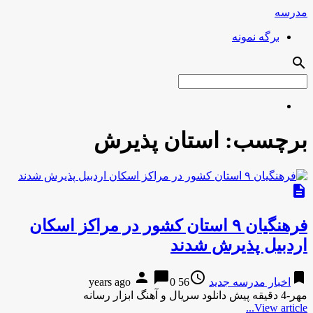
مدرسه
برگه نمونه
search
برچسب:
استان پذیرش
description
فرهنگیان ۹ استان کشور در مراکز اسکان
اردبیل پذیرش شدند
person
chat_bubble
access_time
bookmark
اخبار مدرسه جدید
56 years ago
0
مهر-4 دقیقه پیش دانلود سریال و آهنگ ابزار رسانه
View article...