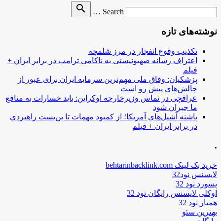
Search
search
Search …
for
نوشته‌های تازه
تکذیب وقوع انفجار در مرز شلمچه
اعتراف رسانه صهیونیستی به ناکامی ترامپ در برابر ایران +
فیلم
پزشکیان: وفاق ملی مهم‌ترین سرمایه ایران برای عبور از
چالش‌های پیش رو است
عراقچی در تماس وزیرخارجه اوکراین: باید خسارات به منافع
ما جبران شود
پاشنه آشیل‌های آمریکا؛ از کمبود مهمات تا بن‌بست راهبردی
در برابر ایران + فیلم
.
خرید بک لینک behtarinbacklink.com
لایسنس نود32
پسورد نود 32
اوکلی لایسنس رایگان نود 32
همیار نود 32
بهترین سئو