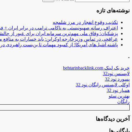
نوشته‌های تازه
تکذیب وقوع انفجار در مرز شلمچه
اعتراف رسانه صهیونیستی به ناکامی ترامپ در برابر ایران + فی
پزشکیان: وفاق ملی مهم‌ترین سرمایه ایران برای عبور از چا
عراقچی در تماس وزیرخارجه اوکراین: باید خسارات به منافع م
پاشنه آشیل‌های آمریکا؛ از کمبود مهمات تا بن‌بست راهبردی در ب
.
خرید بک لینک behtarinbacklink.com
لایسنس نود32
پسورد نود 32
اوکلی لایسنس رایگان نود 32
همیار نود 32
بهترین سئو
رایگان
آخرین دیدگاه‌ها
بایگانی‌ها