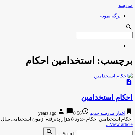
مدرسه
برگه نمونه
search
برچسب:
استخدامین احکام
description
احکام استخدامین
person
chat_bubble
access_time
bookmark
اخبار مدرسه جدید
56 years ago
0
احکام استخدامین احکام حدود ۵ هزار پذیرفته آزمون استخدامی سال گذشته صادر شد/ فقط حکم ۳ درصد صادر نشد مدیرکل …
View article...
Search
search
Search …
for