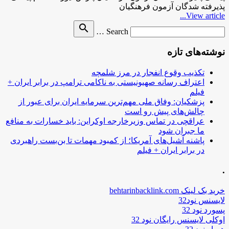
پذیرفته‌ شدگان آزمون فرهنگیان
View article...
Search
search
Search …
for
نوشته‌های تازه
تکذیب وقوع انفجار در مرز شلمچه
اعتراف رسانه صهیونیستی به ناکامی ترامپ در برابر ایران +
فیلم
پزشکیان: وفاق ملی مهم‌ترین سرمایه ایران برای عبور از
چالش‌های پیش رو است
عراقچی در تماس وزیرخارجه اوکراین: باید خسارات به منافع
ما جبران شود
پاشنه آشیل‌های آمریکا؛ از کمبود مهمات تا بن‌بست راهبردی
در برابر ایران + فیلم
.
خرید بک لینک behtarinbacklink.com
لایسنس نود32
پسورد نود 32
اوکلی لایسنس رایگان نود 32