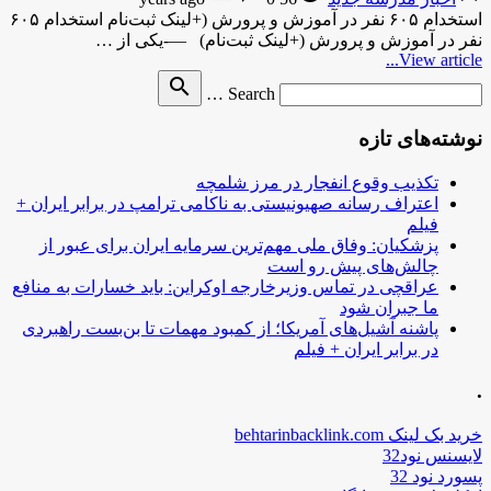
استخدام ۶۰۵ نفر در آموزش و پرورش (+لینک ثبت‌نام استخدام ۶۰۵
نفر در آموزش و پرورش (+لینک ثبت‌نام) —-یکی از …
View article...
Search
search
Search …
for
نوشته‌های تازه
تکذیب وقوع انفجار در مرز شلمچه
اعتراف رسانه صهیونیستی به ناکامی ترامپ در برابر ایران +
فیلم
پزشکیان: وفاق ملی مهم‌ترین سرمایه ایران برای عبور از
چالش‌های پیش رو است
عراقچی در تماس وزیرخارجه اوکراین: باید خسارات به منافع
ما جبران شود
پاشنه آشیل‌های آمریکا؛ از کمبود مهمات تا بن‌بست راهبردی
در برابر ایران + فیلم
.
خرید بک لینک behtarinbacklink.com
لایسنس نود32
پسورد نود 32