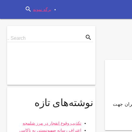
search
برگه نمونه
search
Search
Search …
for
نوشته‌های تازه
ران جهت
تکذیب وقوع انفجار در مرز شلمچه
اعتراف رسانه صهیونیستی به ناکامی