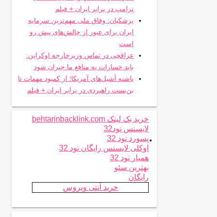
ترامپ در برابر ایران + فیلم
پزشکیان: وفاق ملی مهم‌ترین سرمایه
ایران برای عبور از چالش‌های پیش رو
است
عراقچی در تماس وزیرخارجه اوکراین:
باید خسارات به منافع ما جبران شود
پاشنه آشیل‌های آمریکا؛ از کمبود مهمات تا
بن‌بست راهبردی در برابر ایران + فیلم
خرید بک لینک behtarinbacklink.com
لایسنس نود32
.
پسورد نود 32
اوکلی لایسنس رایگان نود 32
همیار نود 32
بهترین سئو
رایگان
خرید آنتی ویروس