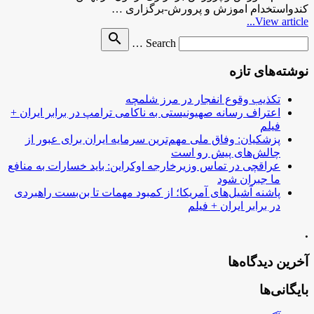
کندواستخدام اموزش و پرورش-برگزاری …
View article...
Search
search
Search …
for
نوشته‌های تازه
تکذیب وقوع انفجار در مرز شلمچه
اعتراف رسانه صهیونیستی به ناکامی ترامپ در برابر ایران +
فیلم
پزشکیان: وفاق ملی مهم‌ترین سرمایه ایران برای عبور از
چالش‌های پیش رو است
عراقچی در تماس وزیرخارجه اوکراین: باید خسارات به منافع
ما جبران شود
پاشنه آشیل‌های آمریکا؛ از کمبود مهمات تا بن‌بست راهبردی
در برابر ایران + فیلم
.
آخرین دیدگاه‌ها
بایگانی‌ها