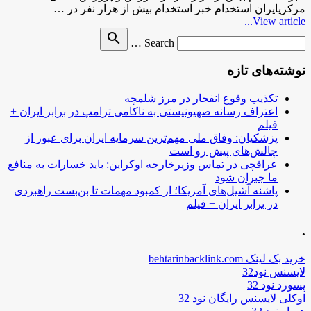
مرکزیایران استخدام خبر استخدام بیش از هزار نفر در …
View article...
Search
search
Search …
for
نوشته‌های تازه
تکذیب وقوع انفجار در مرز شلمچه
اعتراف رسانه صهیونیستی به ناکامی ترامپ در برابر ایران +
فیلم
پزشکیان: وفاق ملی مهم‌ترین سرمایه ایران برای عبور از
چالش‌های پیش رو است
عراقچی در تماس وزیرخارجه اوکراین: باید خسارات به منافع
ما جبران شود
پاشنه آشیل‌های آمریکا؛ از کمبود مهمات تا بن‌بست راهبردی
در برابر ایران + فیلم
.
خرید بک لینک behtarinbacklink.com
لایسنس نود32
پسورد نود 32
اوکلی لایسنس رایگان نود 32