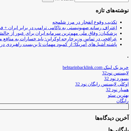
نوشته‌های تازه
تکذیب وقوع انفجار در مرز شلمچه
اعتراف رسانه صهیونیستی به ناکامی ترامپ در برابر ایران + فی
پزشکیان: وفاق ملی مهم‌ترین سرمایه ایران برای عبور از چا
عراقچی در تماس وزیرخارجه اوکراین: باید خسارات به منافع م
پاشنه آشیل‌های آمریکا؛ از کمبود مهمات تا بن‌بست راهبردی در ب
.
خرید بک لینک behtarinbacklink.com
لایسنس نود32
پسورد نود 32
اوکلی لایسنس رایگان نود 32
همیار نود 32
بهترین سئو
رایگان
آخرین دیدگاه‌ها
بایگانی‌ها