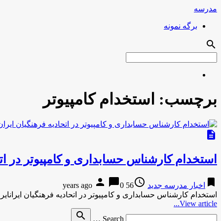
مدرسه
برگه نمونه
search
برچسب:
استخدام کامپیوتر
description
استخدام کارشناس حسابداری و کامپیوتر در اتح
person
chat_bubble
access_time
bookmark
اخبار مدرسه جدید
56 years ago
0
استخدام کارشناس حسابداری و کامپیوتر در اتحادیه فرهنگیان ایرانایر
View article...
Search
search
Search …
for