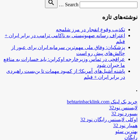
Search
search
Search …
for
نوشته‌های تازه
تکذیب وقوع انفجار در مرز شلمچه
اعتراف رسانه صهیونیستی به ناکامی ترامپ در برابر ایران +
فیلم
پزشکیان: وفاق ملی مهم‌ترین سرمایه ایران برای عبور از
چالش‌های پیش رو است
عراقچی در تماس وزیرخارجه اوکراین: باید خسارات به منافع
ما جبران شود
پاشنه آشیل‌های آمریکا؛ از کمبود مهمات تا بن‌بست راهبردی
در برابر ایران + فیلم
.
خرید بک لینک behtarinbacklink.com
لایسنس نود32
پسورد نود 32
اوکلی لایسنس رایگان نود 32
همیار نود 32
بهترین سئو
رایگان