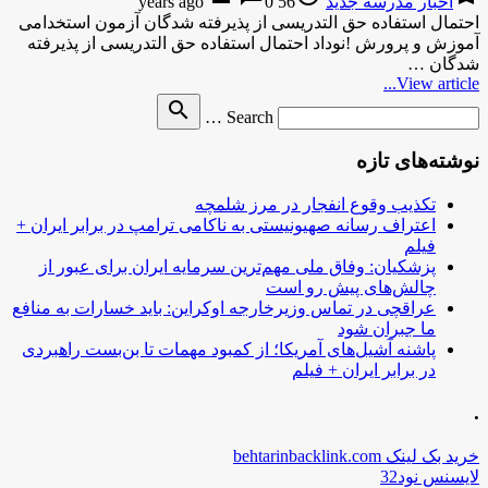
اخبار مدرسه جدید
56 years ago
0
احتمال استفاده حق ‎التدریسی از پذیرفته شدگان آزمون استخدامی
آموزش و پرورش !نوداد احتمال استفاده حق ‎التدریسی از پذیرفته
شدگان …
View article...
Search
search
Search …
for
نوشته‌های تازه
تکذیب وقوع انفجار در مرز شلمچه
اعتراف رسانه صهیونیستی به ناکامی ترامپ در برابر ایران +
فیلم
پزشکیان: وفاق ملی مهم‌ترین سرمایه ایران برای عبور از
چالش‌های پیش رو است
عراقچی در تماس وزیرخارجه اوکراین: باید خسارات به منافع
ما جبران شود
پاشنه آشیل‌های آمریکا؛ از کمبود مهمات تا بن‌بست راهبردی
در برابر ایران + فیلم
.
خرید بک لینک behtarinbacklink.com
لایسنس نود32