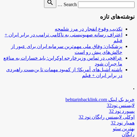
Search
search
Search …
for
نوشته‌های تازه
تکذیب وقوع انفجار در مرز شلمچه
اعتراف رسانه صهیونیستی به ناکامی ترامپ در برابر ایران +
فیلم
پزشکیان: وفاق ملی مهم‌ترین سرمایه ایران برای عبور از
چالش‌های پیش رو است
عراقچی در تماس وزیرخارجه اوکراین: باید خسارات به منافع
ما جبران شود
پاشنه آشیل‌های آمریکا؛ از کمبود مهمات تا بن‌بست راهبردی
در برابر ایران + فیلم
.
خرید بک لینک behtarinbacklink.com
لایسنس نود32
پسورد نود 32
اوکلی لایسنس رایگان نود 32
همیار نود 32
بهترین سئو
رایگان