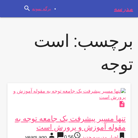
search
مدرسه
برگه نمونه
برچسب:
است
توجه
description
تنها مسیر پیشرفت یک جامعه توجه به
مقوله آموزش و پرورش است
person
chat_bubble
access_time
bookmark
اخبار مدرسه جدید
56 years ago
0