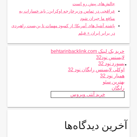
چالش‌های پیش رو است
عراقچی در تماس وزیرخارجه اوکراین: باید خسارات به
منافع ما جبران شود
پاشنه آشیل‌های آمریکا؛ از کمبود مهمات تا بن‌بست راهبردی
در برابر ایران + فیلم
خرید بک لینک behtarinbacklink.com
لایسنس نود32
.
پسورد نود 32
اوکلی لایسنس رایگان نود 32
همیار نود 32
بهترین سئو
رایگان
خرید آنتی ویروس
آخرین دیدگاه‌ها